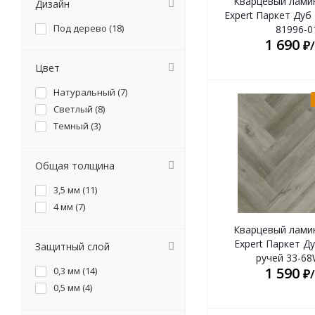
Кварцевый лами
Дизайн
Expert Паркет Дуб
Под дерево (
18
)
81996-0
1 690
₽
Цвет
Натуральный (
7
)
Светлый (
8
)
Темный (
3
)
Общая толщина
3,5 мм (
11
)
4 мм (
7
)
Кварцевый лами
Expert Паркет Д
Защитный слой
ручей 33-6
1 590
0,3 мм (
14
)
₽
0,5 мм (
4
)