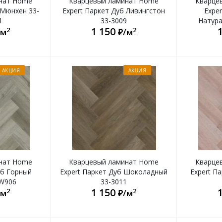
нат Home
Кварцевый ламинат Home
Кварце
 Мюнхен 33-
Expert Паркет Дуб Ливингстон
Exper
1
33-3009
Натур
1 150
2
2
/м
₽/м
АКЦИЯ
АКЦИЯ
нат Home
Кварцевый ламинат Home
Кварце
уб Горный
Expert Паркет Дуб Шоколадный
Expert П
8W906
33-3011
1 150
2
2
/м
₽/м