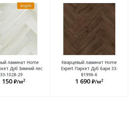
АКЦИЯ
вый ламинат Home
Кварцевый ламинат Home
ркет Дуб Зимний лес
Expert Паркет Дуб Бари 33-
33-1028-29
81996-6
1 150
1 690
2
2
₽/м
₽/м