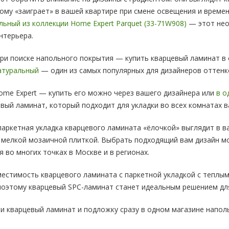
ому «заиграет» в вашей квартире при смене освещения и време
льный из коллекции Home Expert Parquet (33-71W908)
— этот нео
нтерьера.
при поиске напольного покрытия — купить кварцевый ламинат в
Натуральный
— один из самых популярных для дизайнеров оттенк
me Expert — купить его можно через вашего дизайнера или
в о
вый ламинат, который подходит для укладки во всех комнатах в
аркетная укладка кварцевого ламината «ёлочкой» выглядит в в
 мелкой мозаичной плиткой. Выбрать подходящий вам дизайн м
 во многих точках в Москве и в регионах.
местимость кварцевого ламината с паркетной укладкой с тепл
 поэтому кварцевый SPC-ламинат станет идеальным решением д
 кварцевый ламинат и подложку сразу в одном магазине напол