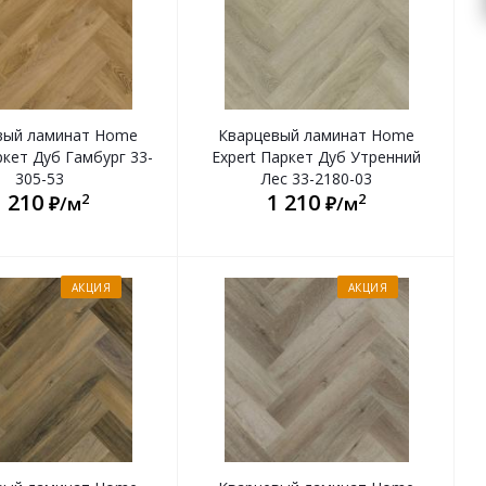
вый ламинат Home
Кварцевый ламинат Home
ркет Дуб Гамбург 33-
Expert Паркет Дуб Утренний
305-53
Лес 33-2180-03
1 210
1 210
2
2
₽/м
₽/м
АКЦИЯ
АКЦИЯ