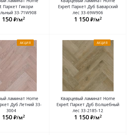
вый ламинат Home
Кварцевый ламинат Home
t Паркет Гикори
Expert Паркет Дуб Баварский
альный 33-71W908
лес 33-69W906
1 150
1 150
2
2
₽/м
₽/м
АКЦИЯ
АКЦИЯ
вый ламинат Home
Кварцевый ламинат Home
аркет Дуб Летний 33-
Expert Паркет Дуб Волшебный
3004
лес 33-2185-12
1 150
1 150
2
2
₽/м
₽/м