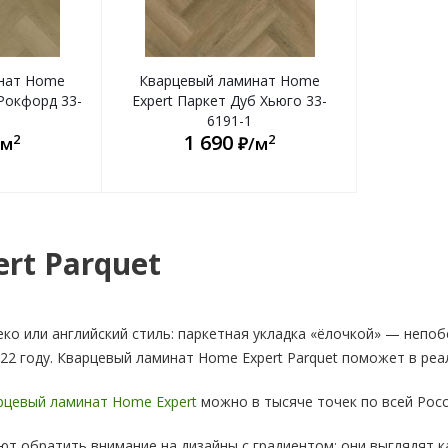
нат Home
Кварцевый ламинат Home
 Рокфорд 33-
Expert Паркет Дуб Хьюго 33-
6191-1
1 690
2
2
/м
₽/м
rt Parquet
деко или английский стиль: паркетная укладка «ёлочкой» — непо
022 году. Кварцевый ламинат Home Expert Parquet поможет в реа
рцевый ламинат Home Expert
можно в тысяче точек по всей Росс
т обратить внимание на дизайны с градиентом: они выглядят к