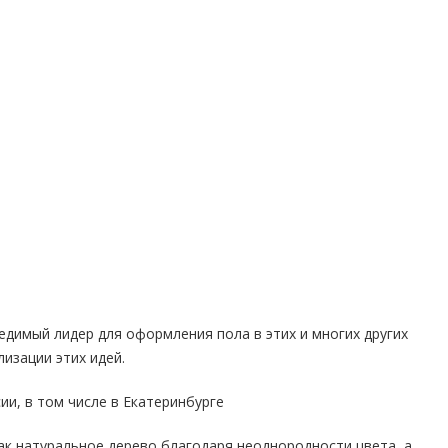
бедимый лидер для оформления пола в этих и многих других
лизации этих идей.
ии, в том числе в Екатеринбурге
ак натуральное дерево благодаря неоднородности цвета, а