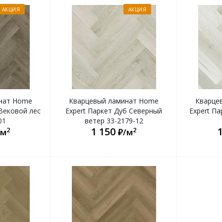
АКЦИЯ
АКЦИЯ
нат Home
Кварцевый ламинат Home
Кварце
 Вековой лес
Expert Паркет Дуб Северный
Expert Па
01
ветер 33-2179-12
1 150
2
2
/м
₽/м