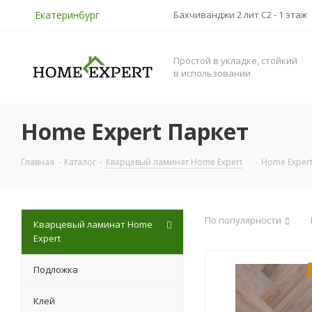
Екатеринбург
Бахчиванджи 2 лит С2 - 1 этаж
Простой в укладке, стойкий
в использовании
Home Expert Паркет
Главная
-
Каталог
-
Кварцевый ламинат Home Expert
-
Home Expert
По популярности
Кварцевый ламинат Home
Expert
Подложка
Клей