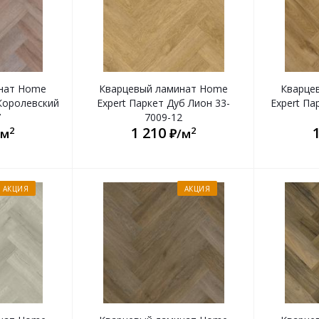
нат Home
Кварцевый ламинат Home
Кварце
 Королевский
Expert Паркет Дуб Лион 33-
Expert Па
7
7009-12
1 210
2
2
/м
₽/м
АКЦИЯ
АКЦИЯ