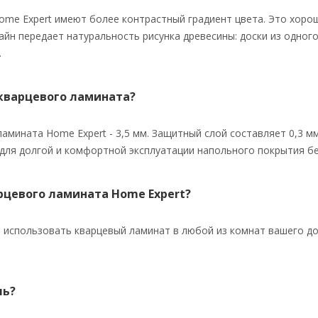
me Expert имеют более контрастный градиент цвета. Это хорош
йн передает натуральность рисунка древесины: доски из одного 
.
кварцевого ламината?
амината Home Expert - 3,5 мм. Защитный слой составляет 0,3 м
для долгой и комфортной эксплуатации напольного покрытия бе
арцевого ламината Home Expert?
 использовать кварцевый ламинат в любой из комнат вашего дома
ль?