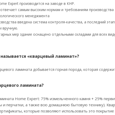
me Expert производится на заводе в КНР.
отвечает самым высоким нормам и требованиям производства -
экологического менеджмента
зводства введена система контроля-качества, а последний этап
и вручную.
арных мер здание оснащено отдельными складами для всех видов
 называется «кварцевый ламинат»?
рцевого ламината добывается горная порода, которая содержит
варцевого ламината?
амината Home Expert: 75% измельченного камня + 25% перви
 и перчатки, а также всю домашнюю бытовую технику). Кв
ертификаты, которые позволяют использовать это покрытие 