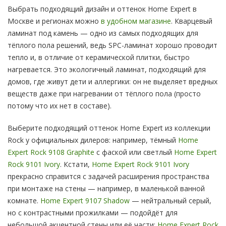
Выбрать подходящий дизайн и оттенок Home Expert в
Москве и регионах можно
в удобном магазине
. Кварцевый
ламинат под камень — одно из самых подходящих для
тёплого пола решений, ведь SPC-ламинат хорошо проводит
тепло и, в отличие от керамической плитки, быстро
нагревается. Это экологичный ламинат, подходящий для
домов, где живут дети и аллергики: он не выделяет вредных
веществ даже при нагревании от тёплого пола (просто
потому что их нет в составе).
Выберите подходящий оттенок Home Expert из коллекции
Rock у официальных дилеров: например, тёмный
Home
Expert Rock 9108 Graphite
с фаской или светлый
Home Expert
Rock 9101 Ivory
. Кстати,
Home Expert Rock 9101 Ivory
прекрасно справится с задачей расширения пространства
при монтаже на стены — например, в маленькой ванной
комнате.
Home Expert 9107 Shadow
— нейтральный серый,
но с контрастными прожилками — подойдёт для
небольшой акцентной стены или её части:
Home Expert Rock