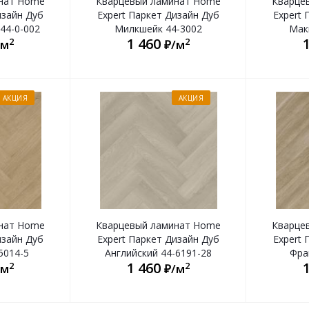
нат Home
Кварцевый ламинат Home
Кварце
изайн Дуб
Expert Паркет Дизайн Дуб
Expert 
44-0-002
Милкшейк 44-3002
Мак
1 460
2
2
/м
₽/м
АКЦИЯ
АКЦИЯ
нат Home
Кварцевый ламинат Home
Кварце
изайн Дуб
Expert Паркет Дизайн Дуб
Expert 
5014-5
Английский 44-6191-28
Фра
1 460
2
2
/м
₽/м