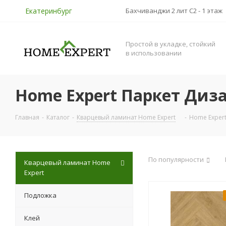
Екатеринбург
Бахчиванджи 2 лит С2 - 1 этаж
Простой в укладке, стойкий
в использовании
Home Expert Паркет Диз
Главная
-
Каталог
-
Кварцевый ламинат Home Expert
-
Home Exper
По популярности
Кварцевый ламинат Home
Expert
Подложка
Клей