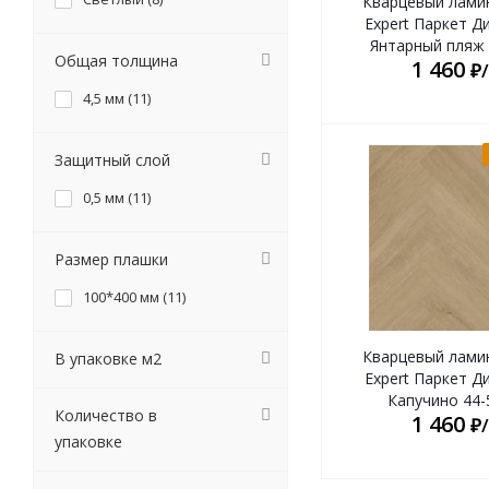
Кварцевый лами
Expert Паркет Д
Янтарный пляж 
Общая толщина
1 460
₽
4,5 мм (
11
)
Защитный слой
0,5 мм (
11
)
Размер плашки
100*400 мм (
11
)
Кварцевый лами
В упаковке м2
Expert Паркет Д
Капучино 44-
Количество в
1 460
₽
упаковке