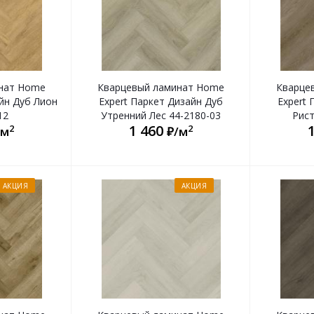
нат Home
Кварцевый ламинат Home
Кварце
айн Дуб Лион
Expert Паркет Дизайн Дуб
Expert 
12
Утренний Лес 44-2180-03
Рист
1 460
2
2
/м
₽/м
АКЦИЯ
АКЦИЯ