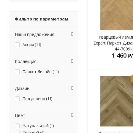
Фильтр по параметрам
Наши предложения
Кварцевый лами
Expert Паркет Диз
Акция (
11
)
44-7009-
1 460
₽
Коллекция
Паркет Дизайн (
11
)
Дизайн
Под дерево (
11
)
Цвет
Натуральный (
1
)
Светлый (
8
)