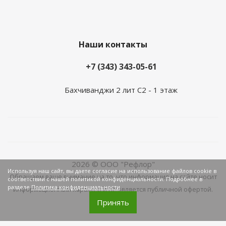
Наши контакты
+7 (343) 343-05-61
Бахчиванджи 2 лит С2 - 1 этаж
2026 © ООО "Рефлор"
Используя наш сайт, вы даете согласие на использование файлов cookie в
Обращаем ваше внимание на то, что информация на сайте носит
соответствии с нашей политикой конфиденциальности. Подробнее в
разделе
Политика конфиденциальности
.
информационный характер и не является публичной офертой.
Принять