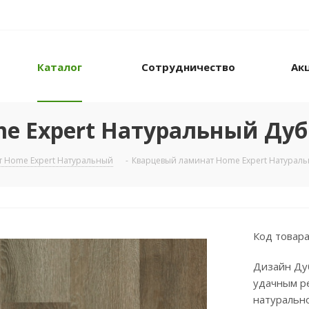
Каталог
Сотрудничество
Ак
 Expert Натуральный Дуб 
т Home Expert Натуральный
-
Кварцевый ламинат Home Expert Натураль
Код товара
Дизайн Ду
удачным р
натурально