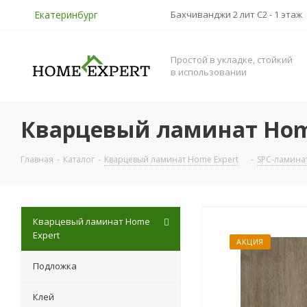
Екатеринбург
Бахчиванджи 2 лит С2 - 1 этаж
Простой в укладке, стойкий
в использовании
Кварцевый ламинат Home
Главная
-
Каталог
-
Кварцевый ламинат Home Expert
-
SPC-ламина
Кварцевый ламинат Home
Expert
АКЦИЯ
Подложка
Клей