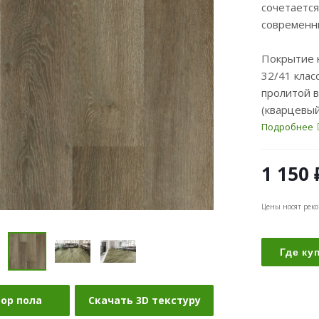
сочетается
современн
Покрытие 
32/41 клас
пролитой в
(кварцевый
Подробнее
1 150
Цены носят рек
Где ку
бор пола
Скачать 3D текстуру