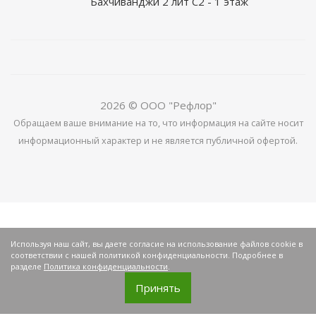
Бахчиванджи 2 лит С2 - 1 этаж
2026 © ООО "Рефлор"
Обращаем ваше внимание на то, что информация на сайте носит
информационный характер и не является публичной офертой.
Используя наш сайт, вы даете согласие на использование файлов cookie в
соответствии с нашей политикой конфиденциальности. Подробнее в
разделе
Политика конфиденциальности
.
Принять