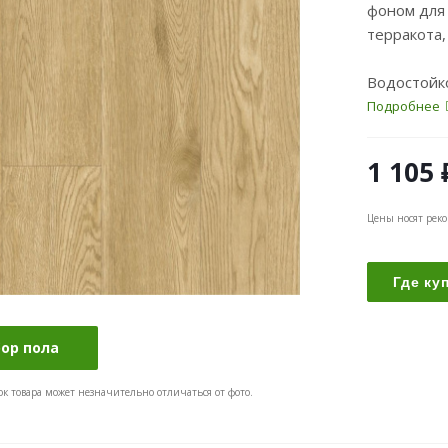
фоном для 
терракота,
Водостойко
Подробнее
1 105
Цены носят рек
Где ку
бор пола
ок товара может незначительно отличаться от фото.