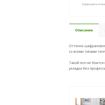
В реальности оттен
Описание
Оттенок шафрановог
со всеми типами теп
Такой пол не боится
укладка без профес