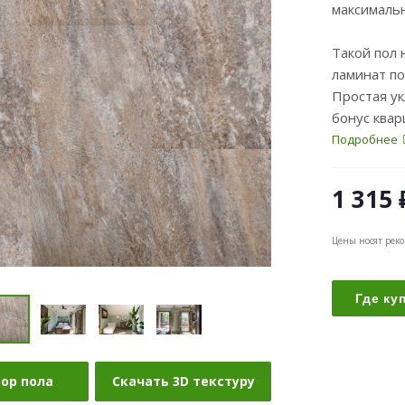
максимальн
Такой пол 
ламинат по
Простая у
бонус квар
Подробнее
1 315
Цены носят рек
Где ку
бор пола
Скачать 3D текстуру