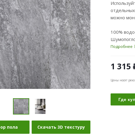
Используйт
отдельных
можно монт
100% водос
Шумопогло
Подробнее
1 315
Цены носят рек
Где ку
бор пола
Скачать 3D текстуру